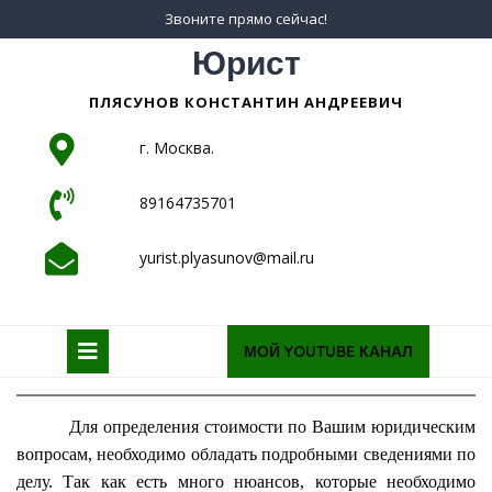
Skip
Звоните прямо сейчас!
to
Юрист
content
ПЛЯСУНОВ КОНСТАНТИН АНДРЕЕВИЧ
г. Москва.
89164735701
yurist.plyasunov@mail.ru
Open
Request
МОЙ YOUTUBE КАНАЛ
a
Button
quote
Для определения стоимости по Вашим юридическим
вопросам, необходимо обладать подробными сведениями по
делу. Так как есть много нюансов, которые необходимо