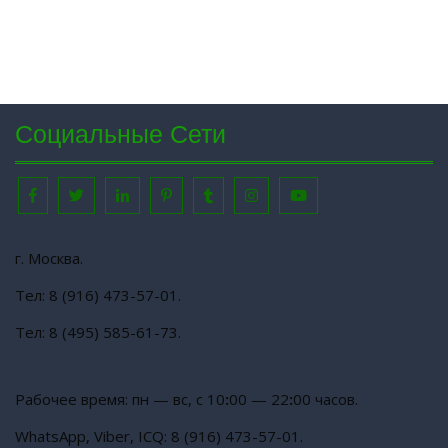
Социальные Сети
Facebook
Twitter
Linkedin
Pinterest
Tumblr
Instagram
Youtube
г. Москва.
Тел: 8 (916) 473-57-01.
Тел: 8 (495) 585-61-73.
Рабочее время: пн — вс, с 10
:
00 — 22
:
00 часов.
WhatsАpp, Viber, ICQ: 8 (916) 473-57-01.