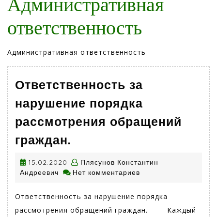
Административная
ответственность
Административная ответственность
Ответственность за
нарушение порядка
рассмотрения обращений
Ответственность
граждан.
за
15.02.2020
нарушение
15.02.2020
Плясунов Константин
Плясунов
Андреевич
Нет комментариев
порядка
Константин
рассмотрения
Андреевич
Ответственность за нарушение порядка
обращений
рассмотрения обращений граждан. Каждый