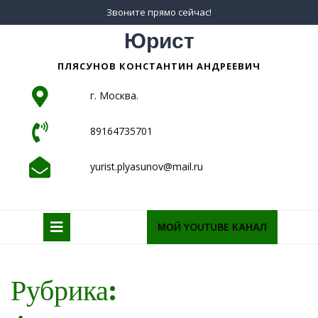
Skip
Звоните прямо сейчас!
to
Юрист
content
ПЛЯСУНОВ КОНСТАНТИН АНДРЕЕВИЧ
г. Москва.
89164735701
yurist.plyasunov@mail.ru
Open
Request
МОЙ YOUTUBE КАНАЛ
a
Button
quote
Рубрика: