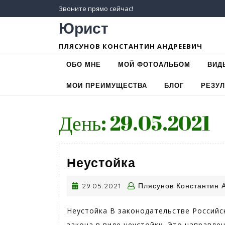
Skip
Звоните прямо сейчас!
to
Юрист
content
ПЛЯСУНОВ КОНСТАНТИН АНДРЕЕВИЧ
ОБО МНЕ
МОЙ ФОТОАЛЬБОМ
ВИД
МОИ ПРЕИМУЩЕСТВА
БЛОГ
РЕЗУ
День: 29.05.2021
Неустойка
Неустойка
29.05.2021
29.05.2021
Плясунов Константин 
Неустойка В законодательстве Российс
закона в виде неустойки. Это направле