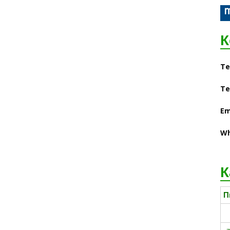
К
Те
Те
Em
Wh
К
П