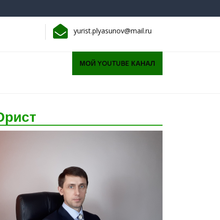
yurist.plyasunov@mail.ru
Request
МОЙ YOUTUBE КАНАЛ
a
quote
рист