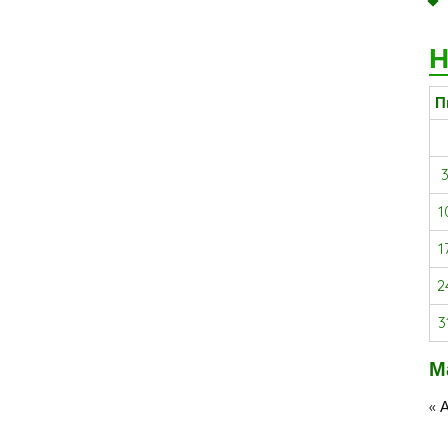
Н
П
1
1
2
3
М
« 