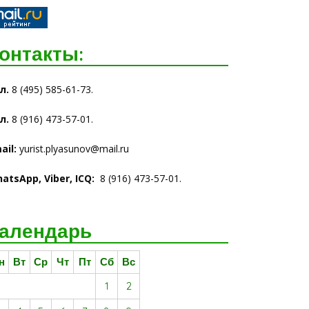
онтакты:
л.
8 (495) 585-61-73.
л.
8 (916) 473-57-01.
ail:
yurist.plyasunov@mail.ru
atsАpp, Viber, ICQ
:
8 (916) 473-57-01.
алендарь
н
Вт
Ср
Чт
Пт
Сб
Вс
1
2