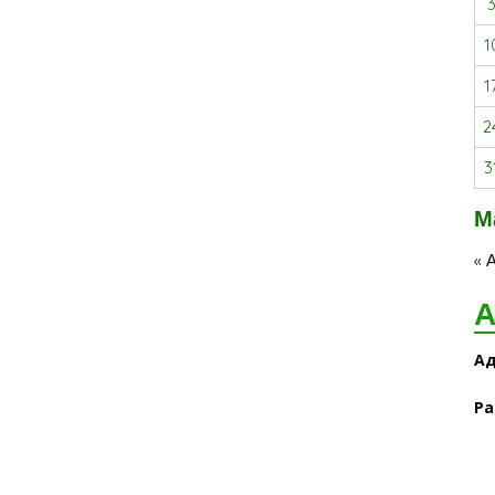
1
1
2
3
М
« 
А
Ад
Ра