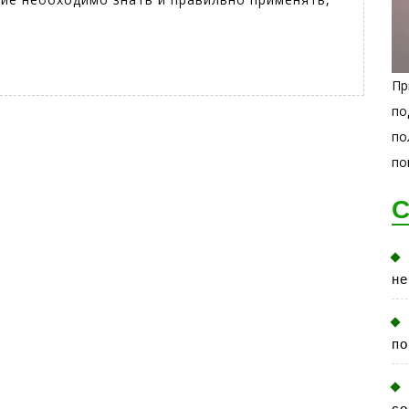
Пр
по
по
по
С
не
по
со