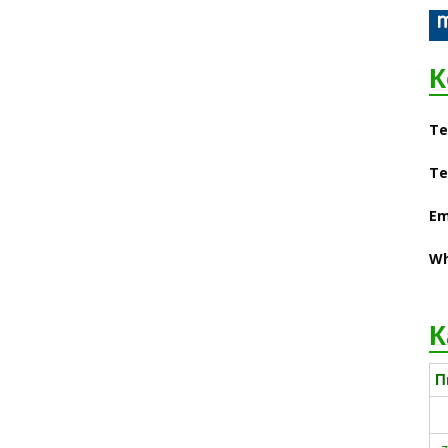
К
Те
Те
Em
Wh
К
П