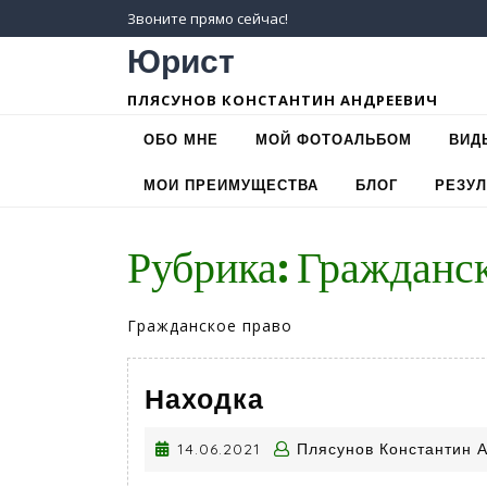
Skip
Звоните прямо сейчас!
to
Юрист
content
ПЛЯСУНОВ КОНСТАНТИН АНДРЕЕВИЧ
ОБО МНЕ
МОЙ ФОТОАЛЬБОМ
ВИД
МОИ ПРЕИМУЩЕСТВА
БЛОГ
РЕЗУ
Рубрика: Гражданс
Гражданское право
Находка
Находка
14.06.2021
14.06.2021
Плясунов Константин 