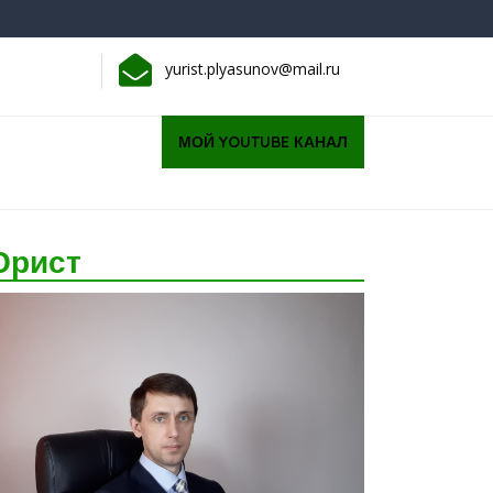
yurist.plyasunov@mail.ru
Request
МОЙ YOUTUBE КАНАЛ
a
quote
рист