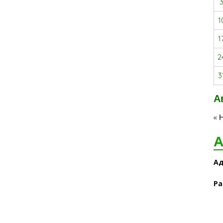
1
1
2
3
А
« 
А
Ад
Ра