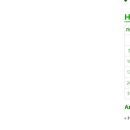
Н
П
1
1
2
3
А
« 