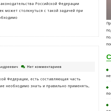
Андреевич
аконодательства Российской Федерации
век может столкнуться с такой задачей при
еобходимо
Пр
по
по
по
С
Плясунов
Андреевич
Нет комментариев
Константин
не
Андреевич
кой Федерации, есть составляющая часть
ние необходимо знать и правильно применять,
по
со