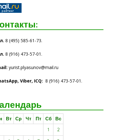
онтакты:
л.
8 (495) 585-61-73.
л.
8 (916) 473-57-01.
ail:
yurist.plyasunov@mail.ru
atsАpp, Viber, ICQ
:
8 (916) 473-57-01.
алендарь
н
Вт
Ср
Чт
Пт
Сб
Вс
1
2